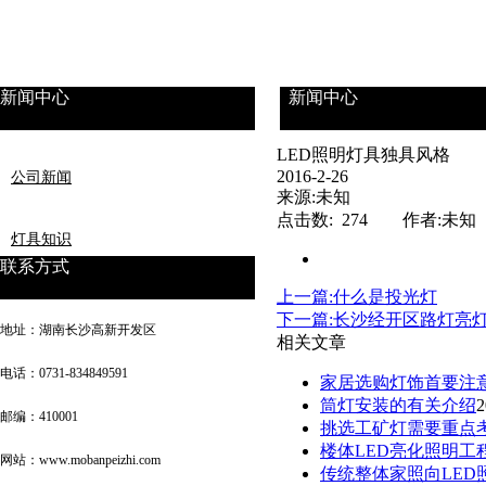
新闻中心
新闻中心
LED照明灯具独具风格
2016-2-26
公司新闻
来源:未知
点击数: 274 作者:未知
灯具知识
联系方式
上一篇:什么是投光灯
下一篇:长沙经开区路灯亮灯
地址：湖南长沙高新开发区
相关文章
电话：0731-834849591
家居选购灯饰首要注
筒灯安装的有关介绍
2
邮编：410001
挑选工矿灯需要重点
楼体LED亮化照明工
网站：www.mobanpeizhi.com
传统整体家照向LED