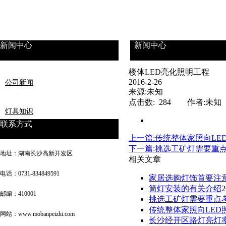
新闻中心
新闻中心
楼体LED亮化照明工程
2016-2-26
公司新闻
来源:未知
点击数: 284 作者:未知
灯具知识
联系方式
上一篇:传统整体家照向LE
下一篇:挑选工矿灯需要重
地址：湖南长沙高新开发区
相关文章
电话：0731-834849591
家居选购灯饰首要注
筒灯安装的有关介绍
2
邮编：410001
挑选工矿灯需要重点
传统整体家照向LED
网站：www.mobanpeizhi.com
长沙经开区路灯亮灯率