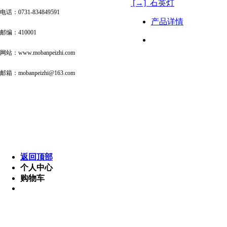
[→] 石英灯
电话：0731-834849591
产品详情
邮编：410001
网站：www.mobanpeizhi.com
邮箱：mobanpeizhi@163.com
首页
关于公
联系我们
灯具照明 版权所有
电话 :189 7654 3210 邮箱: p
Powered by MetI
返回顶部
个人中心
购物车